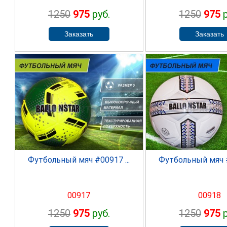
1250
975
руб.
1250
975
р
SPRINTER
SPRINT
Футбольный мяч #00917 ...
Футбольный мяч #
00917
00918
1250
975
руб.
1250
975
р