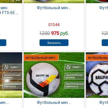
 мяч
Футбольный мяч ...
Футб
FT5-63 ...
01344
.
1250
975
руб.
12
ER
SPRINTER
S
ч ...
Футбольный мяч ...
Футб