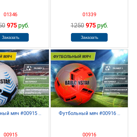
01346
01339
50
975
руб.
1250
975
руб.
PRINTER
SPRINTER
ый мяч #00915 ...
Футбольный мяч #00916 ...
00915
00916