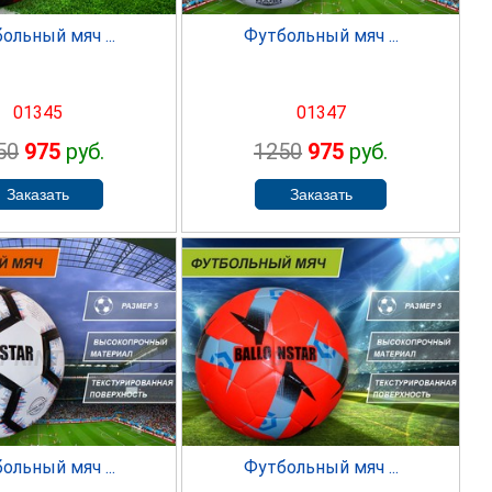
ольный мяч ...
Футбольный мяч ...
01345
01347
50
975
руб.
1250
975
руб.
PRINTER
SPRINTER
ольный мяч ...
Футбольный мяч ...