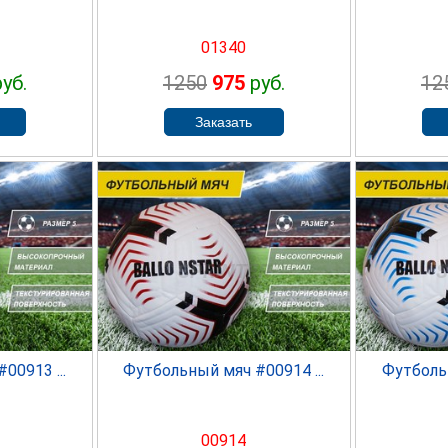
01340
уб.
1250
975
руб.
12
ER
SPRINTER
S
00913 ...
Футбольный мяч #00914 ...
Футбольн
00914