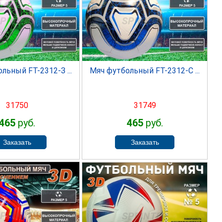
PRINTER
SPRINTER
льный FT-2312-З ...
Мяч футбольный FT-2312-С ...
31750
31749
465
руб.
465
руб.
PRINTER
SPRINTER