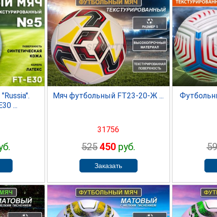
SPRINTER
ER
S
Russia".
Мяч футбольный FT23-20-Ж ...
Футбольны
30 ...
31756
уб.
525
450
руб.
5