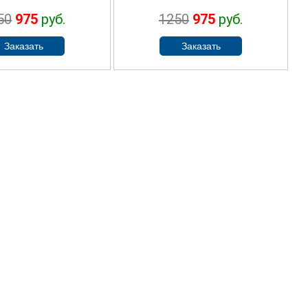
50
975
руб.
1250
975
руб.