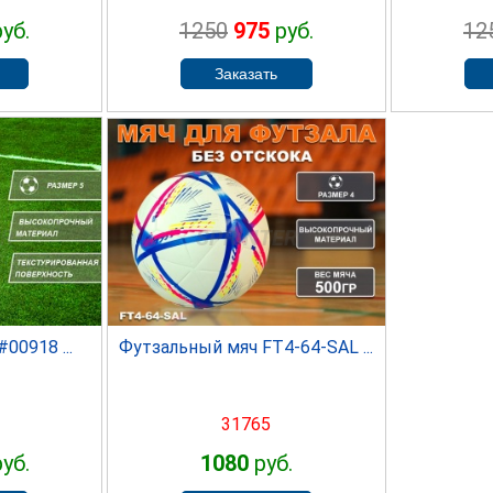
уб.
1250
975
руб.
12
ER
SPRINTER
00918 ...
Футзальный мяч FT4-64-SAL ...
31765
уб.
1080
руб.