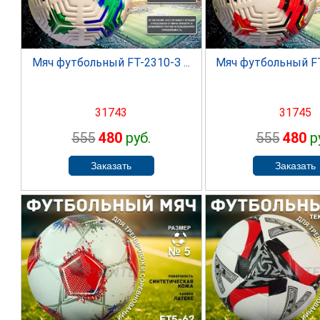
Мяч футбольный FT-2310-З ...
Мяч футбольный FT-
31743
31745
555
480
руб.
555
480
р
SPRINTER
SPRINT