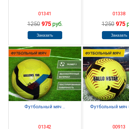
01341
01338
1250
975
руб.
1250
975
р
SPRINTER
SPRINT
Футбольный мяч ...
Футбольный мяч #
01342
00913