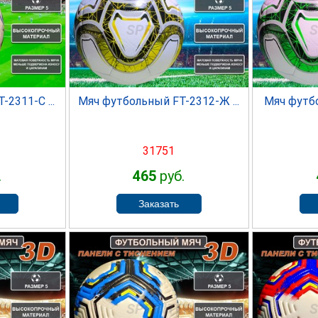
ER
SPRINTER
S
2311-С ...
Мяч футбольный FT-2312-Ж ...
Мяч футбо
31751
.
465
руб.
ER
SPRINTER
S