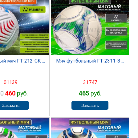
SPRINTER
PRINTER
й мяч FT-212-СК ...
Мяч футбольный FT-2311-З ...
01139
31747
90
460
руб.
465
руб.