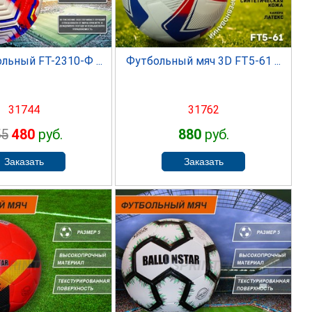
льный FT-2310-Ф ...
Футбольный мяч 3D FT5-61 ...
31744
31762
55
480
руб.
880
руб.
PRINTER
SPRINTER