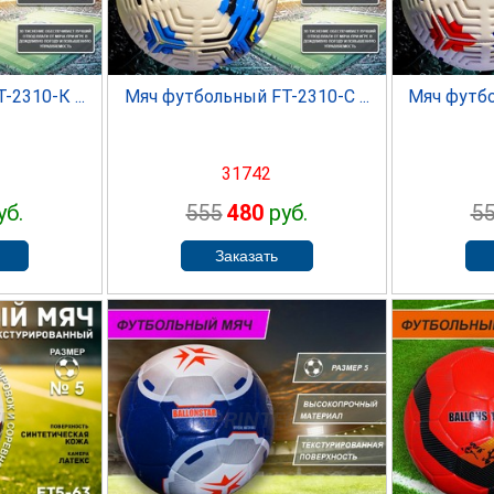
2310-К ...
Мяч футбольный FT-2310-С ...
Мяч футбо
31742
уб.
555
480
руб.
5
SPRINTER
S
ER