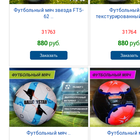
Футбольный мяч звезда FT5-
Футбольный
62 ...
текстурированный 
31763
31764
880
руб.
880
руб
SPRINTER
SPRINT
Футбольный мяч ...
Футбольный мя