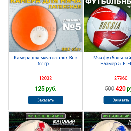
SPRINTER
SPRINT
Камера для мяча латекс. Вес
Мяч футбольный "
62 гр. ...
Размер 5. FT-E
12032
27960
125
руб.
500
420
р