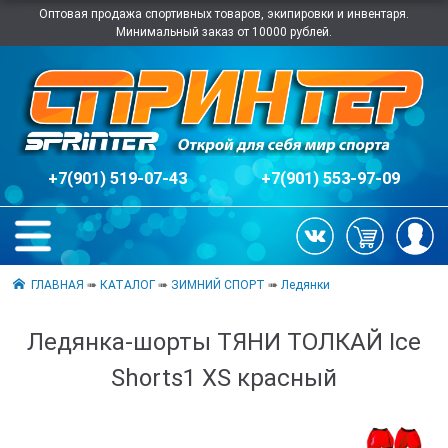
Оптовая продажа спортивных товаров, экипировки и инвентаря.
Минимальный заказ от 10000 рублей.
+7(901) 519-07-43
+7(901) 553-97-09
ГЛАВНАЯ
➠
КАТАЛОГ
➠
ЗИМНИЙ СПОРТ
➠
Ледянки
Ледянка-шорты ТЯНИ ТОЛКАЙ Ice
Shorts1 XS красный