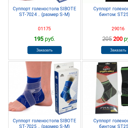
Суппорт голеностопа SIBOTE
Суппорт голено
ST-7024 ... (размер S-M)
бинтом: ST254
01175
29016
195
руб.
205
200
р
SPRINTER
SPRINT
Суппорт голеностопа SIBOTE
Суппорт голено
ST-7025 ... (размер S-M)
бинтом: ST250