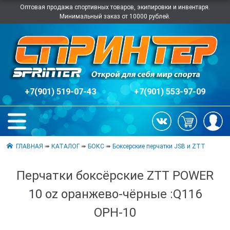
Оптовая продажа спортивных товаров, экипировки и инвентаря.
Минимальный заказ от 10000 рублей.
+7(901) 519-07-43
+7(901) 553-97-09
ГЛАВНАЯ
➠
КАТАЛОГ
➠
БОКС
➠
Боксерские перчатки JSB и ZTT
Перчатки боксёрские ZTT POWER
10 oz оранжево-чёрные :Q116
ОРН-10