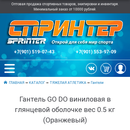
Оптовая продажа спортивных товаров, экипировки и инвентаря.
Минимальный заказ от 10000 рублей.
+7(901) 519-07-43
+7(901) 553-97-09
ГЛАВНАЯ
➠
КАТАЛОГ
➠
ТЯЖЕЛАЯ АТЛЕТИКА
➠
Гантели
Гантель GO DO виниловая в
глянцевой оболочке вес 0.5 кг
(Оранжевый)