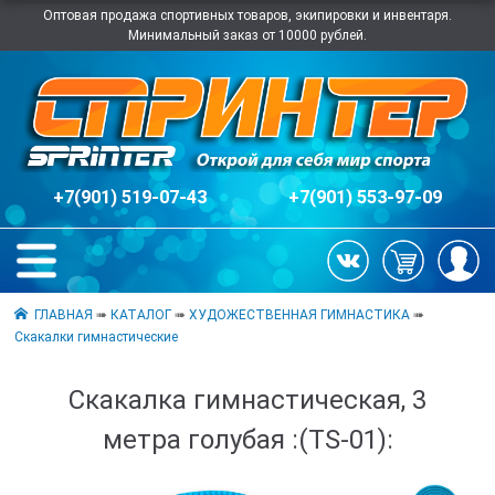
Оптовая продажа спортивных товаров, экипировки и инвентаря.
Минимальный заказ от 10000 рублей.
+7(901) 519-07-43
+7(901) 553-97-09
ГЛАВНАЯ
➠
КАТАЛОГ
➠
ХУДОЖЕСТВЕННАЯ ГИМНАСТИКА
➠
Скакалки гимнастические
Скакалка гимнастическая, 3
метра голубая :(TS-01):