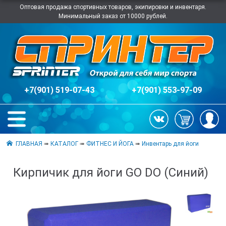
Оптовая продажа спортивных товаров, экипировки и инвентаря.
Минимальный заказ от 10000 рублей.
+7(901) 519-07-43
+7(901) 553-97-09
ГЛАВНАЯ
➠
КАТАЛОГ
➠
ФИТНЕС И ЙОГА
➠
Инвентарь для йоги
Кирпичик для йоги GO DO (Синий)