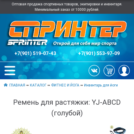
Оптовая продажа спортивных товаров, экипировки и инвентаря.
Минимальный заказ от 10000 рублей.
+7(901) 519-07-43
+7(901) 553-97-09
ГЛАВНАЯ
➠
КАТАЛОГ
➠
ФИТНЕС И ЙОГА
➠
Инвентарь для йоги
Ремень для растяжки: YJ-ABCD
(голубой)