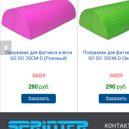
SPRINTER
SPRINTE
Полувалик для фитнеса и йоги
Полувалик для фитне
GO DO :30СМ-D (Розовый)
GO DO :30СМ-D (З
26029
26029
280
руб.
290
руб.
КОНТАК