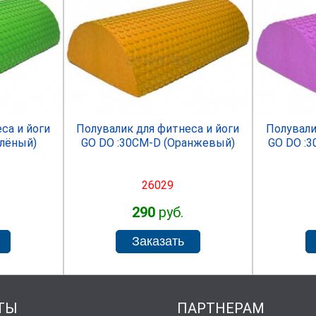
R
SPRINTER
са и йоги
Полувалик для фитнеса и йоги
Полували
елёный)
GO DO :30СМ-D (Оранжевый)
GO DO :
26029
290
руб.
ТЫ
ПАРТНЕРАМ