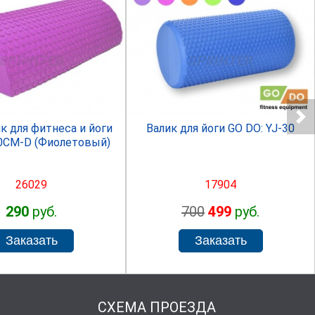
SPRINTER
SPRINTER
к для фитнеса и йоги
Валик для йоги GO DO: YJ-30
30СМ-D (Фиолетовый)
26029
17904
290
руб.
700
499
руб.
СХЕМА ПРОЕЗДА