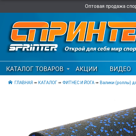
Оптовая продажа спор
КАТАЛОГ ТОВАРОВ
АКЦИИ
ВИДЕО
ГЛАВНАЯ
➠
КАТАЛОГ
➠
ФИТНЕС И ЙОГА
➠
Валики (роллы) д