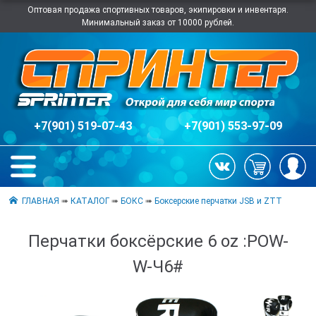
Оптовая продажа спортивных товаров, экипировки и инвентаря.
Минимальный заказ от 10000 рублей.
+7(901) 519-07-43
+7(901) 553-97-09
ГЛАВНАЯ
➠
КАТАЛОГ
➠
БОКС
➠
Боксерские перчатки JSB и ZTT
Перчатки боксёрские 6 oz :POW-
W-Ч6#