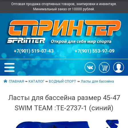
Оптовая продажа спортивных товаров, экипировки и инвентаря.
Минимальный заказ от 10000 рублей.
+7(901) 519-07-43
+7(901) 553-97-09
ГЛАВНАЯ
➠
КАТАЛОГ
➠
ВОДНЫЙ СПОРТ
➠
Ласты для бассейна
Ласты для бассейна размер 45-47
SWIM TEAM :TE-2737-1 (синий)