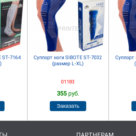
R
SPRINTER
E ST-7164
Суппорт ноги SIBOTE ST-7032
Суппорт 
)
(размер L-XL)
01183
355
руб.
ТЫ
ПАРТНЕРАМ