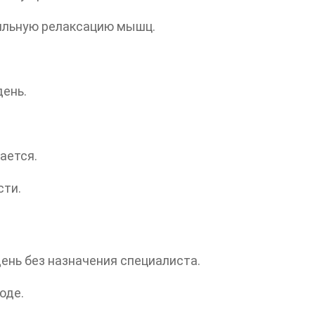
ильную релаксацию мышц.
день.
ается.
сти.
день без назначения специалиста.
оде.