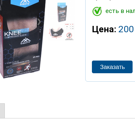
есть в на
❯
Цена:
200