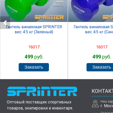
SPRINTER
SPRINTE
Гантель виниловая SPRINTER
Гантель виниловая 
вес 4.5 кг (Зелёный)
вес 4.5 кг (Син
16017
16017
499
руб.
499
руб.
КОНТАК
Наш ад
Оптовый поставщик спортивных
г. Мос
товаров, экипировки и инвентаря.
Отдел 