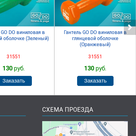
SPRINTER
SPRINTER
 GO DO виниловая в
Гантель GO DO виниловая в
й оболочке (Зеленый)
глянцевой оболочке
(Оранжевый)
31551
31551
130
руб.
130
руб.
СХЕМА ПРОЕЗДА