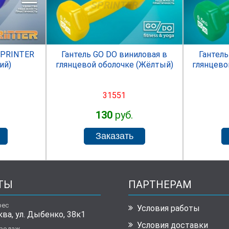
R
SPRINTER
SPRINTER
Гантель GO DO виниловая в
Гантель
ий)
глянцевой оболочке (Жёлтый)
глянцево
31551
130
руб.
ТЫ
ПАРТНЕРАМ
рес
Условия работы
ква, ул. Дыбенко, 38к1
Условия доставки
продаж