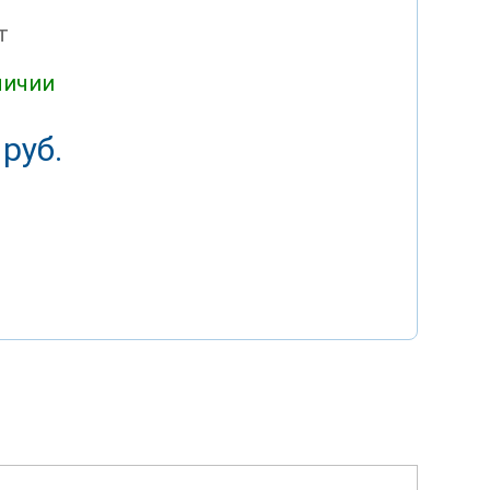
т
личии
 руб.