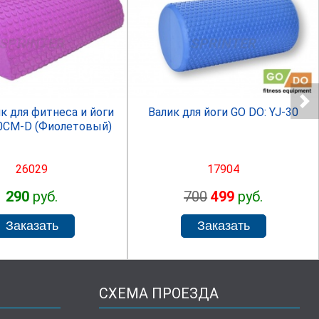
SPRINTER
SPRINTER
к для фитнеса и йоги
Валик для йоги GO DO: YJ-30
30СМ-D (Фиолетовый)
26029
17904
290
руб.
700
499
руб.
СХЕМА ПРОЕЗДА