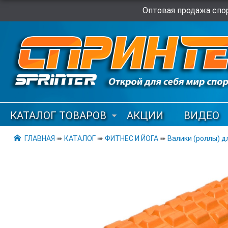
Оптовая продажа спор
КАТАЛОГ ТОВАРОВ
АКЦИИ
ВИДЕО
ГЛАВНАЯ
➠
КАТАЛОГ
➠
ФИТНЕС И ЙОГА
➠
Валики (роллы) д