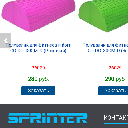
SPRINTER
SPRINTE
Полувалик для фитнеса и йоги
Полувалик для фитне
GO DO :30СМ-D (Розовый)
GO DO :30СМ-D (З
26029
26029
280
руб.
290
руб.
КОНТАК