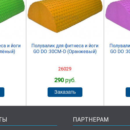
R
SPRINTER
са и йоги
Полувалик для фитнеса и йоги
Полували
елёный)
GO DO :30СМ-D (Оранжевый)
GO DO :
26029
290
руб.
ТЫ
ПАРТНЕРАМ