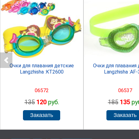
SPRINTER
SPRINTE
Очки для плавания детские
Очки для плавания
Langzhisha :KT2600
Langzhisha :AF
06572
06537
135
120
руб.
185
135
ру