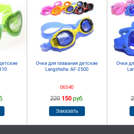
R
SPRINTER
 детские
Очки для плавания детские
Очки дл
-310
Langzhisha :AF-2500
Lan
06540
б.
220
150
руб.