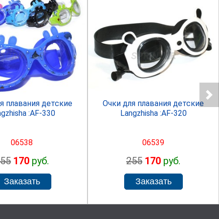
SPRINTER
SPRINTER
я плавания детские
Очки для плавания детские
gzhisha :AF-330
Langzhisha :AF-320
06538
06539
255
170
руб.
255
170
руб.