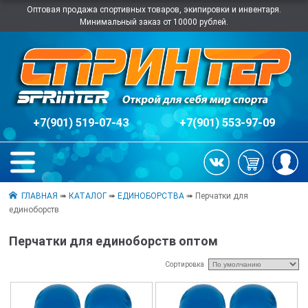
Оптовая продажа спортивных товаров, экипировки и инвентаря.
Минимальный заказ от 10000 рублей.
+7(901) 519-07-43
+7(901) 553-97-09
ГЛАВНАЯ
➠
КАТАЛОГ
➠
ЕДИНОБОРСТВА
➠ Перчатки для
единоборств
Перчатки для единоборств оптом
Сортировка