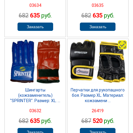
03634
03635
682
635
руб.
682
635
руб.
SPRINTER
SPRINTER
Шингарты
Перчатки для рукопашного
(кожзаменитель)
боя. Размер XL. Материал:
"SPRINTER". Размер: XL. ...
кожзамени ...
03632
26419
682
635
руб.
687
520
руб.