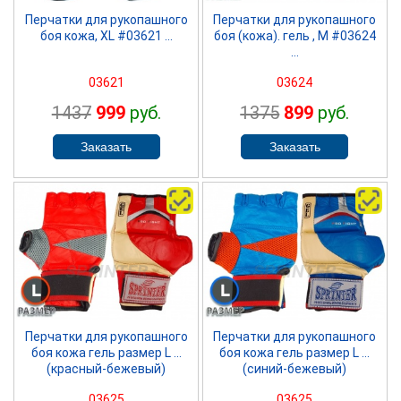
Перчатки для рукопашного
Перчатки для рукопашного
боя кожа, ХL #03621 ...
боя (кожа). гель , М #03624
...
03621
03624
1437
999
руб.
1375
899
руб.
SPRINTER
SPRINTER
Перчатки для рукопашного
Перчатки для рукопашного
боя кожа гель размер L ...
боя кожа гель размер L ...
(красный-бежевый)
(синий-бежевый)
03625
03625