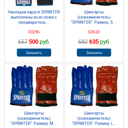
Накладки карате SPRINTER
Шингарты
выполнены из ис.кожи с
(кожзаменитель)
предваритель ...
"SPRINTER". Размер: S. ...
03296
03633
657
500
руб.
682
635
руб.
SPRINTER
SPRINTER
Шингарты
Шингарты
(кожзаменитель)
(кожзаменитель)
"SPRINTER". Размер: М. ...
"SPRINTER". Размер: L ...