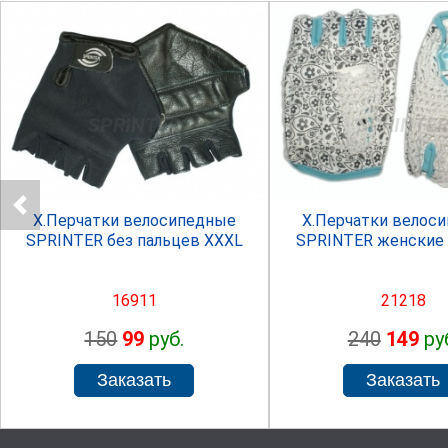
SPRINTER
SPRINTE
Х.Перчатки велосипедные
Х.Перчатки велос
SPRINTER без пальцев XXXL
SPRINTER женские р
16911
21218
150
99
руб.
240
149
ру