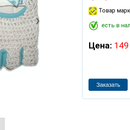
Товар марк
❯
есть в на
Цена:
149