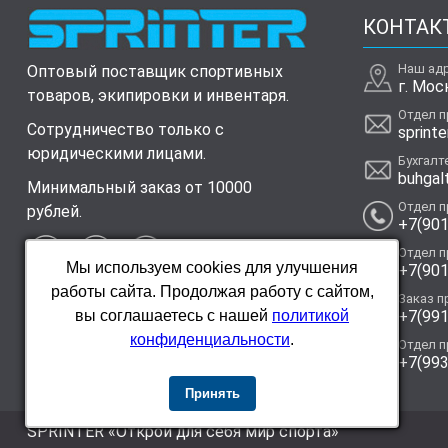
КОНТАК
Наш ад
Оптовый поставщик спортивных
г. Мос
товаров, экипировки и инвентаря.
Отдел 
Сотрудничество только с
sprinte
юридическими лицами.
Бухгалт
buhgal
Минимальный заказ от 10000
Отдел 
рублей.
+7(901
Отдел 
Мы используем cookies для улучшения
+7(901
работы сайта. Продолжая работу с сайтом,
Заказ п
+7(991
вы соглашаетесь с нашей
политикой
конфиденциальности
.
Отдел 
+7(993
Принять
SPRINTER «Открой для себя мир спорта»