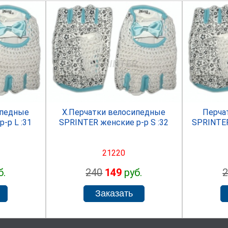
R
SPRINTER
ипедные
Х.Перчатки велосипедные
Перча
-р L :31
SPRINTER женские р-р S :32
SPRINTER
21220
б.
240
149
руб.