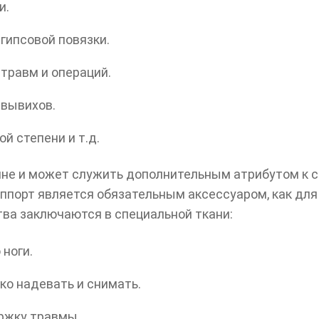
и.
гипсовой повязки.
травм и операций.
 вывихов.
й степени и т.д.
не и может служить дополнительным атрибутом к с
уппорт является обязательным аксессуаром, как для
ва заключаются в специальной ткани:
 ноги.
ко надевать и снимать.
ржку травмы.