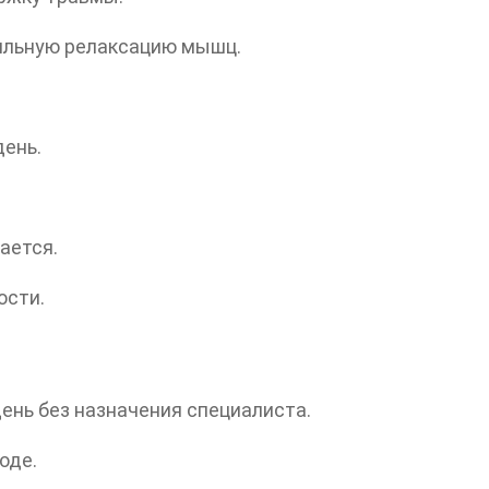
ильную релаксацию мышц.
день.
ается.
ости.
день без назначения специалиста.
оде.