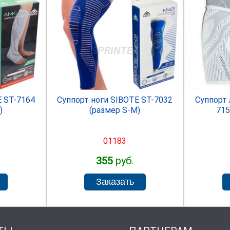
R
SPRINTER
E ST-7164
Суппорт ноги SIBOTE ST-7032
Суппорт
)
(размер S-M)
715
01183
355
руб.