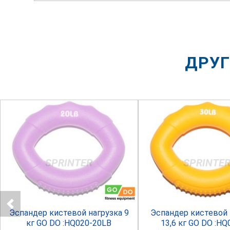
ДРУГ
SPRINTER
SPRINTE
Эспандер кистевой нагрузка 9
Эспандер кистевой 
кг GO DO :HQ020-20LB
13,6 кг GO DO :HQ