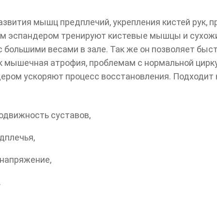
звития мышц предплечий, укрепления кистей рук, п
ым эспандером тренируют кистевые мышцы и сухожил
с большими весами в зале. Так же он позволяет быс
к мышечная атрофия, проблемам с нормальной цирку
дером ускоряют процесс восстановления. Подходит 
одвижность суставов,
дплечья,
напряжение,
.