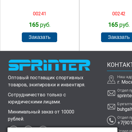
00241
00242
165
руб.
165
руб.
КОНТАК
Наш ад
Оптовый поставщик спортивных
г. Мос
товаров, экипировки и инвентаря.
Отдел 
Сотрудничество только с
sprinte
юридическими лицами.
Бухгалт
buhgal
Минимальный заказ от 10000
Отдел 
рублей.
+7(901
Отдел 