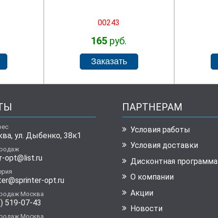
00243
165
руб.
ТЫ
ПАРТНЕРАМ
рес
Условия работы
ква, ул. Дыбенко, 38к1
Условия доставки
продаж
r-opt@list.ru
Дисконтная программа
ерия
О компании
ter@sprinter-opt.ru
Акции
продаж Москва
) 519-07-43
Новости
продаж Москва