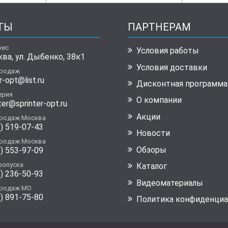
ТЫ
ПАРТНЕРАМ
рес
Условия работы
ква, ул. Дыбенко, 38к1
Условия доставки
продаж
r-opt@list.ru
Дисконтная программа
ерия
О компании
ter@sprinter-opt.ru
Акции
продаж Москва
) 519-07-43
Новости
продаж Москва
Обзоры
) 553-97-09
ропуска
Каталог
) 236-50-93
Видеоматериалы
продаж МО
) 891-75-80
Политика конфиденциа