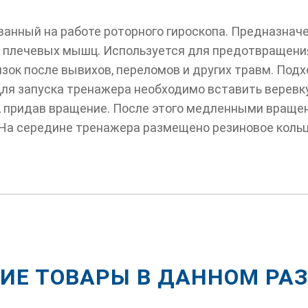
ванный на работе роторного гироскопа. Предназнач
 и плечевых мышц. Используется для предотвращения
зок после вывихов, переломов и других травм. Подх
Для запуска тренажера необходимо вставить веревку
 придав вращение. После этого медленными вращен
 На середине тренажера размещено резиновое коль
ИЕ ТОВАРЫ В ДАННОМ РА