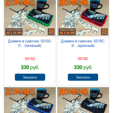
SPRINTER
SPRINTER
Домино в сумочке. 5010С-
Домино в сумочке. 5010С-
D ... (зелёный)
D ... (красный)
00182
00182
330
руб.
330
руб.
SPRINTER
SPRINTER