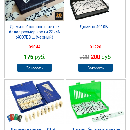
SPRINTER
SPRINTER
Домино большое в чехле
Домино 4010B ...
белое размер кости 23х46
:4807BD ... (чёрный)
09044
01220
175
руб.
220
200
руб.
SPRINTER
SPRINTER
Домино в чехле: 5010Р ...
Домино большое в чехле