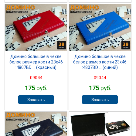
SPRINTER
SPRINTER
Домино большое в чехле
Домино большое в чехле
белое размер кости 23х46
белое размер кости 23х46
:4807BD ... (красный)
:4807BD ... (синий)
09044
09044
175
руб.
175
руб.