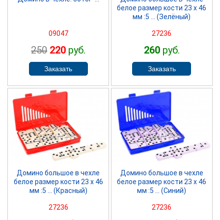
белое размер кости 23 х 46
мм :5 ... (Зелёный)
09047
27236
250
220
руб.
260
руб.
SPRINTER
SPRINTER
Домино большое в чехле
Домино большое в чехле
белое размер кости 23 х 46
белое размер кости 23 х 46
мм :5 ... (Красный)
мм :5 ... (Синий)
27236
27236