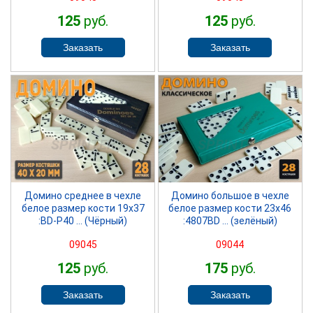
125
руб.
125
руб.
SPRINTER
SPRINTER
Домино среднее в чехле
Домино большое в чехле
белое размер кости 19х37
белое размер кости 23х46
:BD-P40 ... (Чёрный)
:4807BD ... (зелёный)
09045
09044
125
руб.
175
руб.