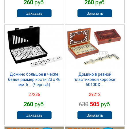
260
руб.
260
руб.
SPRINTER
SPRINTER
Домино большое в чехле
Домино в резной
белое размер кости 23 х 46
пластиковой коробке:
мм :5 ... (Чёрный)
5010DX ...
27236
29212
260
руб.
630
505
руб.