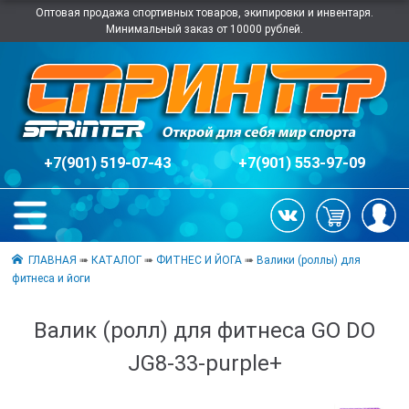
Оптовая продажа спортивных товаров, экипировки и инвентаря.
Минимальный заказ от 10000 рублей.
+7(901) 519-07-43
+7(901) 553-97-09
ГЛАВНАЯ
➠
КАТАЛОГ
➠
ФИТНЕС И ЙОГА
➠
Валики (роллы) для
фитнеса и йоги
Валик (ролл) для фитнеса GO DO
JG8-33-purple+