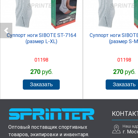
SPRINTER
SPRINTE
Суппорт ноги SIBOTE ST-7164
Суппорт ноги SIBOT
(размер L-XL)
(размер S-M
01198
01198
270
руб.
270
руб.
КОНТАК
Наш ад
Оптовый поставщик спортивных
г. Мос
товаров, экипировки и инвентаря.