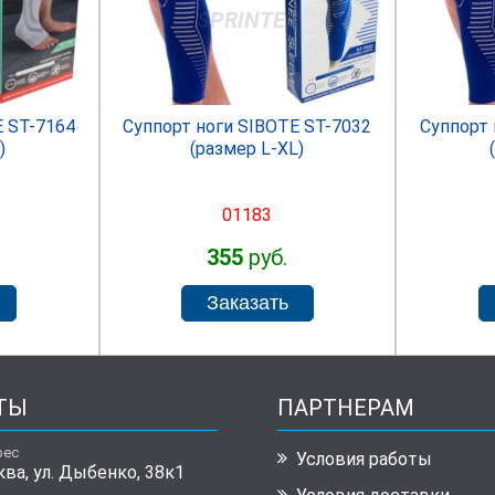
R
SPRINTER
E ST-7164
Суппорт ноги SIBOTE ST-7032
Суппорт 
)
(размер L-XL)
01183
355
руб.
ТЫ
ПАРТНЕРАМ
рес
Условия работы
ква, ул. Дыбенко, 38к1