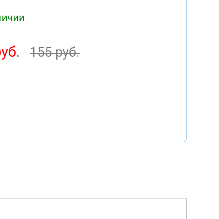
личии
уб.
155 руб.