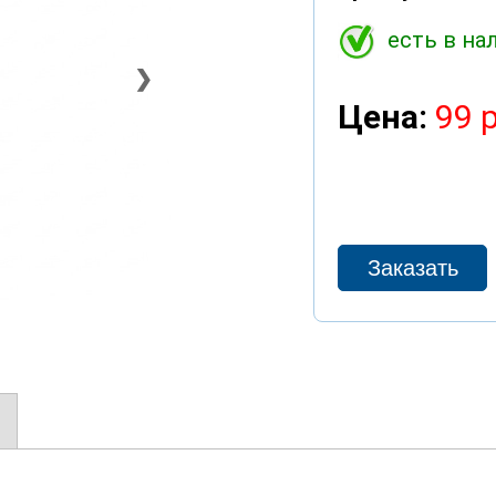
есть в на
❯
Цена:
99 р