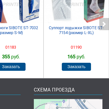
SPRINTER
SPRINTER
ноги SIBOTE ST-7032
Суппорт лодыжки SIBOTE ST-
(размер S-M)
7154 (размер L-XL)
01183
01190
355
руб.
165
руб.
СХЕМА ПРОЕЗДА