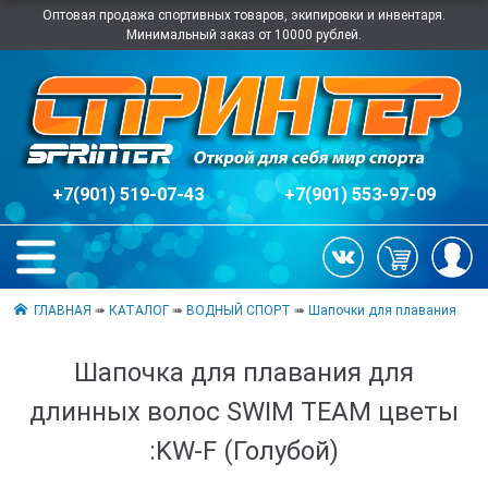
Оптовая продажа спортивных товаров, экипировки и инвентаря.
Минимальный заказ от 10000 рублей.
+7(901) 519-07-43
+7(901) 553-97-09
ГЛАВНАЯ
➠
КАТАЛОГ
➠
ВОДНЫЙ СПОРТ
➠
Шапочки для плавания
Шапочка для плавания для
длинных волос SWIM TEAM цветы
:KW-F (Голубой)