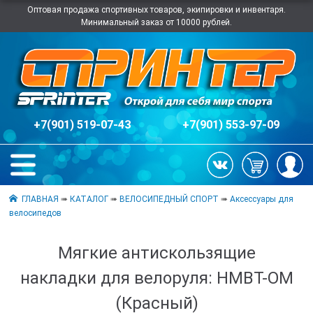
Оптовая продажа спортивных товаров, экипировки и инвентаря.
Минимальный заказ от 10000 рублей.
+7(901) 519-07-43
+7(901) 553-97-09
ГЛАВНАЯ
➠
КАТАЛОГ
➠
ВЕЛОСИПЕДНЫЙ СПОРТ
➠
Аксессуары для
велосипедов
Мягкие антискользящие
накладки для велоруля: НМВТ-OM
(Красный)