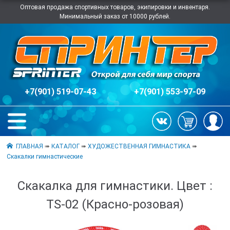
Оптовая продажа спортивных товаров, экипировки и инвентаря.
Минимальный заказ от 10000 рублей.
+7(901) 519-07-43
+7(901) 553-97-09
ГЛАВНАЯ
➠
КАТАЛОГ
➠
ХУДОЖЕСТВЕННАЯ ГИМНАСТИКА
➠
Скакалки гимнастические
Скакалка для гимнастики. Цвет :
TS-02 (Красно-розовая)