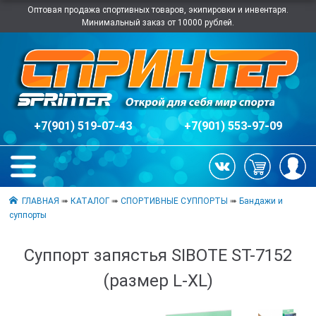
Оптовая продажа спортивных товаров, экипировки и инвентаря.
Минимальный заказ от 10000 рублей.
+7(901) 519-07-43
+7(901) 553-97-09
ГЛАВНАЯ
➠
КАТАЛОГ
➠
СПОРТИВНЫЕ СУППОРТЫ
➠
Бандажи и
суппорты
Суппорт запястья SIBOTE ST-7152
(размер L-XL)