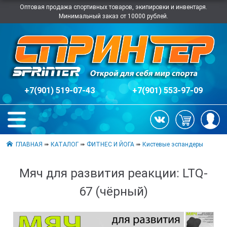
Оптовая продажа спортивных товаров, экипировки и инвентаря.
Минимальный заказ от 10000 рублей.
+7(901) 519-07-43
+7(901) 553-97-09
ГЛАВНАЯ
➠
КАТАЛОГ
➠
ФИТНЕС И ЙОГА
➠
Кистевые эспандеры
Мяч для развития реакции: LTQ-
67 (чёрный)