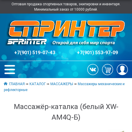
Оптовая продажа спортивных товаров, экипировки и инвентаря.
Минимальный заказ от 10000 рублей.
+7(901) 519-07-43
+7(901) 553-97-09
ГЛАВНАЯ
➠
КАТАЛОГ
➠
МАССАЖЕРЫ
➠
Массажеры механические и
рефлекторные
Массажёр-каталка (белый XW-
AM4Q-Б)