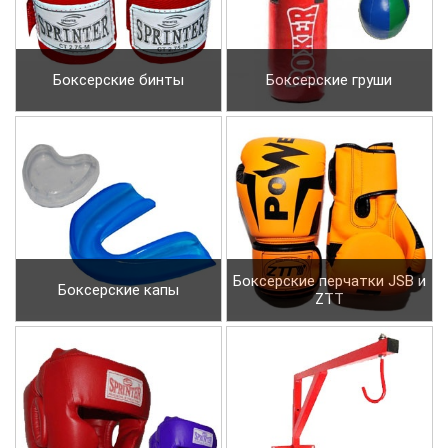
Боксерские бинты
Боксерские груши
Боксерские перчатки JSB и
Боксерские капы
ZTT