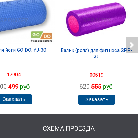
SPRINTER
SPRINTER
ля йоги GO DO: YJ-30
Валик (ролл) для фитнеса SPP-
30
17904
00519
700
499
руб.
620
555
руб.
СХЕМА ПРОЕЗДА