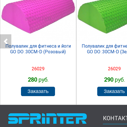
SPRINTER
SPRINTE
Полувалик для фитнеса и йоги
Полувалик для фитне
GO DO :30СМ-D (Розовый)
GO DO :30СМ-D (З
26029
26029
280
руб.
290
руб.
КОНТАК