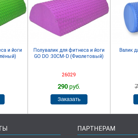
R
SPRINTER
са и йоги
Полувалик для фитнеса и йоги
Валик д
елёный)
GO DO :30СМ-D (Фиолетовый)
26029
290
руб.
ТЫ
ПАРТНЕРАМ