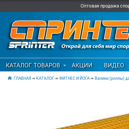
Оптовая продажа спор
КАТАЛОГ ТОВАРОВ
АКЦИИ
ВИДЕО
ГЛАВНАЯ
➠
КАТАЛОГ
➠
ФИТНЕС И ЙОГА
➠
Валики (роллы) д