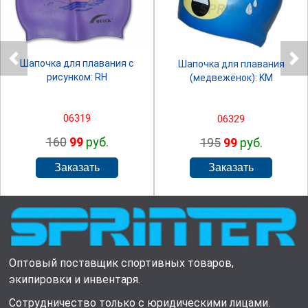
SPRINTER
SPRINTER
Шапочка для плавания с
Шапочка для плавания
рисунком: RH
(медвежёнок): KM
06319
06329
160
99
руб.
195
99
руб.
Оптовый поставщик спортивных товаров,
экипировки и инвентаря.
Сотрудничество только с юридическими лицами.