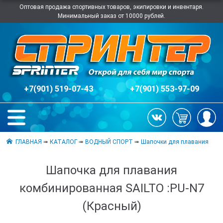
Оптовая продажа спортивных товаров, экипировки и инвентаря.
Минимальный заказ от 10000 рублей.
+7(901) 519-07-43
+7(901) 553-97-09
ГЛАВНАЯ
➠
КАТАЛОГ
➠
ВОДНЫЙ СПОРТ
➠
Шапочки для плавания
Шапочка для плавания
комбинированная SAILTO :PU-N7
(Красный)