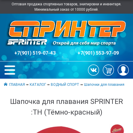
Оптовая продажа спортивных товаров, экипировки и инвентаря.
Минимальный заказ от 10000 рублей.
+7(901) 519-07-43
+7(901) 553-97-09
ГЛАВНАЯ
➠
КАТАЛОГ
➠
ВОДНЫЙ СПОРТ
➠
Шапочки для плавания
Шапочка для плавания SPRINTER
:ТН (Тёмно-красный)