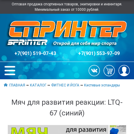
Оптовая продажа спортивных товаров, экипировки и инвентаря.
Минимальный заказ от 10000 рублей.
+7(901) 519-07-43
+7(901) 553-97-09
ГЛАВНАЯ
➠
КАТАЛОГ
➠
ФИТНЕС И ЙОГА
➠
Кистевые эспандеры
Мяч для развития реакции: LTQ-
67 (синий)