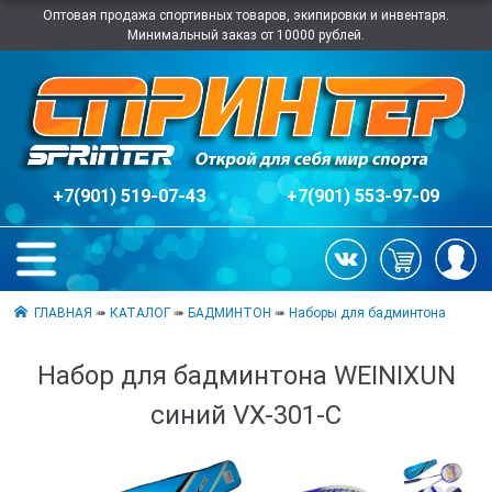
Оптовая продажа спортивных товаров, экипировки и инвентаря.
Минимальный заказ от 10000 рублей.
+7(901) 519-07-43
+7(901) 553-97-09
ГЛАВНАЯ
➠
КАТАЛОГ
➠
БАДМИНТОН
➠
Наборы для бадминтона
Набор для бадминтона WEINIXUN
синий VX-301-С