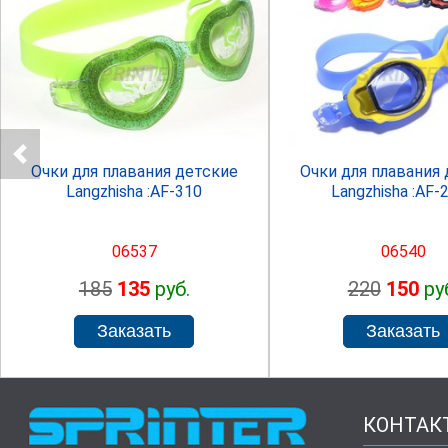
SPRINTER
SPRINTE
Очки для плавания детские
Очки для плавания
Langzhisha :AF-310
Langzhisha :AF-
06537
06540
185
135
руб.
220
150
ру
КОНТАК