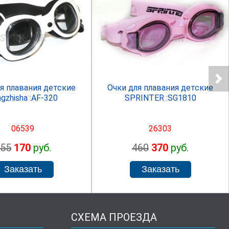
SPRINTER
SPRINTER
я плавания детские
Очки для плавания детские
gzhisha :AF-320
SPRINTER :SG1810
06539
26303
255
170
руб.
460
370
руб.
СХЕМА ПРОЕЗДА