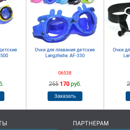
R
SPRINTER
 детские
Очки для плавания детские
Очки дл
2500
Langzhisha :AF-330
Lan
06538
б.
255
170
руб.
ТЫ
ПАРТНЕРАМ