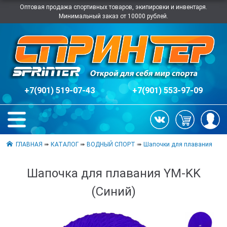
Оптовая продажа спортивных товаров, экипировки и инвентаря.
Минимальный заказ от 10000 рублей.
+7(901) 519-07-43
+7(901) 553-97-09
ГЛАВНАЯ
➠
КАТАЛОГ
➠
ВОДНЫЙ СПОРТ
➠
Шапочки для плавания
Шапочка для плавания YM-KK
(Синий)