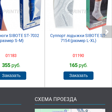
SPRINTER
SPRINTER
ноги SIBOTE ST-7032
Суппорт лодыжки SIBOTE ST-
(размер S-M)
7154 (размер L-XL)
01183
01190
355
руб.
165
руб.
СХЕМА ПРОЕЗДА