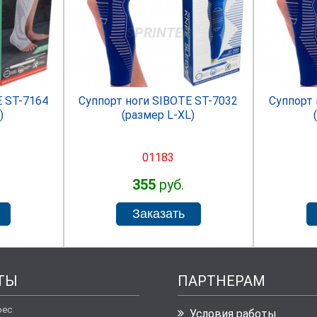
R
SPRINTER
E ST-7164
Суппорт ноги SIBOTE ST-7032
Суппорт 
)
(размер L-XL)
01183
355
руб.
ТЫ
ПАРТНЕРАМ
рес
Условия работы