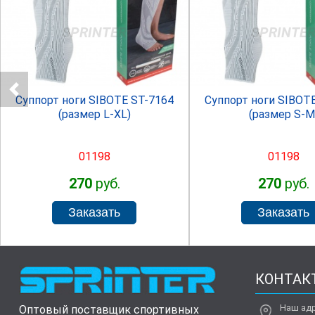
SPRINTER
SPRINTE
Суппорт ноги SIBOTE ST-7164
Суппорт ноги SIBOT
(размер L-XL)
(размер S-M
01198
01198
270
руб.
270
руб.
КОНТАК
Наш ад
Оптовый поставщик спортивных