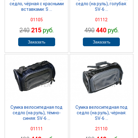
седло, чёрная с красными
седло (на руль), голубая:
вставками: S ...
SV-6 ...
01105
01112
240
215
руб.
490
440
руб.
SPRINTER
SPRINTER
Сумка велосипедная под
Сумка велосипедная под
седло (на руль), тёмно-
седло (на руль), чёрная:
синяя: SV-6 ...
SV-6 ...
01111
21110