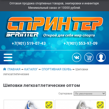
Оптовая продажа спортивных товаров, экипировки и инвентаря.
Минимальный заказ от 10000 рублей.
+7(901) 519-07-43
+7(901) 553-97-09
ГЛАВНАЯ
➠
КАТАЛОГ
➠
СПОРТИВНАЯ ОБУВЬ
➠ Шиповки
легкоатлетические
Шиповки легкоатлетические оптом
Сортировка