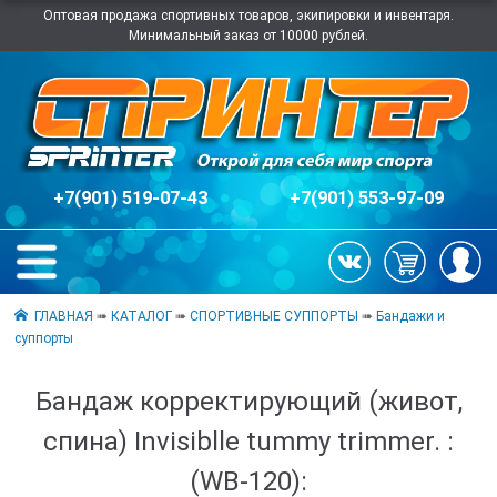
Оптовая продажа спортивных товаров, экипировки и инвентаря.
Минимальный заказ от 10000 рублей.
+7(901) 519-07-43
+7(901) 553-97-09
ГЛАВНАЯ
➠
КАТАЛОГ
➠
СПОРТИВНЫЕ СУППОРТЫ
➠
Бандажи и
суппорты
Бандаж корректирующий (живот,
спина) Invisiblle tummy trimmer. :
(WB-120):