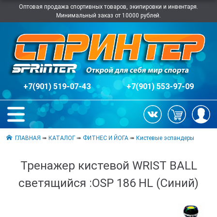
Оптовая продажа спортивных товаров, экипировки и инвентаря.
Минимальный заказ от 10000 рублей.
+7(901) 519-07-43
+7(901) 553-97-09
ГЛАВНАЯ
➠
КАТАЛОГ
➠
ФИТНЕС И ЙОГА
➠
Кистевые эспандеры
Тренажер кистевой WRIST BALL
светящийся :OSP 186 HL (Синий)