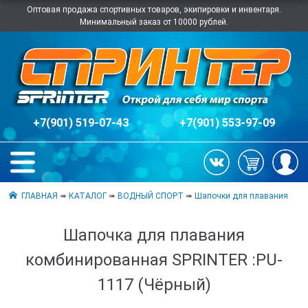
Оптовая продажа спортивных товаров, экипировки и инвентаря.
Минимальный заказ от 10000 рублей.
+7(901) 519-07-43
+7(901) 553-97-09
ГЛАВНАЯ
➠
КАТАЛОГ
➠
ВОДНЫЙ СПОРТ
➠
Шапочки для плавания
Шапочка для плавания
комбинированная SPRINTER :PU-
1117 (Чёрный)