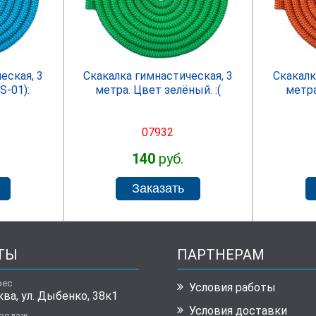
R
SPRINTER
еская, 3
Скакалка гимнастическая, 3
Скакалк
S-01):
метра. Цвет зелёный. :(
метра
07932
140
руб.
ТЫ
ПАРТНЕРАМ
рес
Условия работы
ква, ул. Дыбенко, 38к1
Условия доставки
продаж