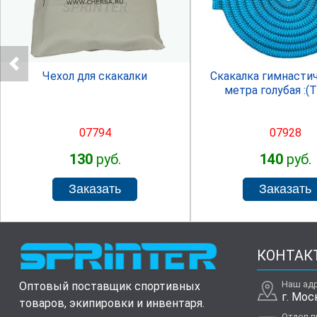
SPRINTER
SPRINTE
Чехол для скакалки
Скакалка гимнастич
метра голубая :(T
07794
07928
130
руб.
140
руб.
КОНТАК
Наш ад
Оптовый поставщик спортивных
г. Мос
товаров, экипировки и инвентаря.
Отдел 