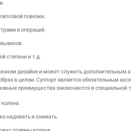
и.
гипсовой повязки.
травм и операций.
 вывихов.
й степени и т.д.
енном дизайне и может служить дополнительным ат
образ в целом. Суппорт является обязательным акс
сновные преимущества заключаются в специальной т
 колена.
ко надевать и снимать.
ржку травмы колена.