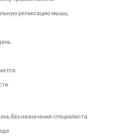
ильную релаксацию мышц.
день.
ается.
сти.
день без назначения специалиста.
оде.