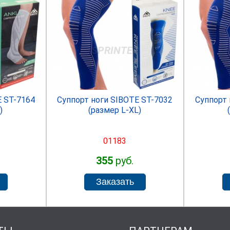
R
SPRINTER
E ST-7164
Суппорт ноги SIBOTE ST-7032
Суппорт 
)
(размер L-XL)
01183
355
руб.