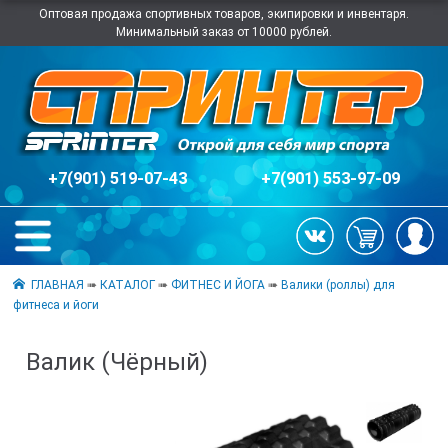
Оптовая продажа спортивных товаров, экипировки и инвентаря.
Минимальный заказ от 10000 рублей.
+7(901) 519-07-43
+7(901) 553-97-09
ГЛАВНАЯ
➠
КАТАЛОГ
➠
ФИТНЕС И ЙОГА
➠
Валики (роллы) для
фитнеса и йоги
Валик (Чёрный)