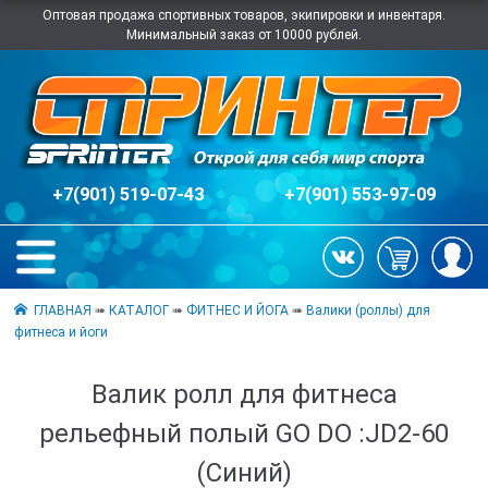
Оптовая продажа спортивных товаров, экипировки и инвентаря.
Минимальный заказ от 10000 рублей.
+7(901) 519-07-43
+7(901) 553-97-09
ГЛАВНАЯ
➠
КАТАЛОГ
➠
ФИТНЕС И ЙОГА
➠
Валики (роллы) для
фитнеса и йоги
Валик ролл для фитнеса
рельефный полый GO DO :JD2-60
(Синий)