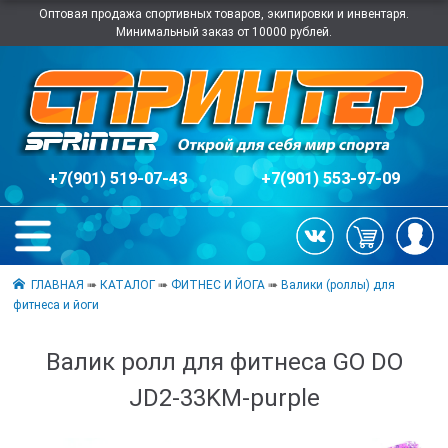
Оптовая продажа спортивных товаров, экипировки и инвентаря.
Минимальный заказ от 10000 рублей.
+7(901) 519-07-43
+7(901) 553-97-09
ГЛАВНАЯ
➠
КАТАЛОГ
➠
ФИТНЕС И ЙОГА
➠
Валики (роллы) для
фитнеса и йоги
Валик ролл для фитнеса GO DO
JD2-33KM-purple