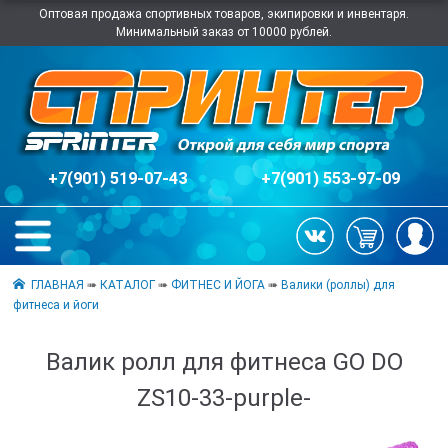
Оптовая продажа спортивных товаров, экипировки и инвентаря.
Минимальный заказ от 10000 рублей.
+7(901) 519-07-43
+7(901) 553-97-09
ГЛАВНАЯ
➠
КАТАЛОГ
➠
ФИТНЕС И ЙОГА
➠
Валики (роллы) для
фитнеса и йоги
Валик ролл для фитнеса GO DO
ZS10-33-purple-