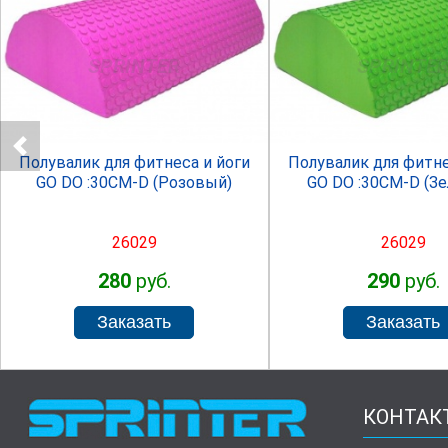
SPRINTER
SPRINTE
Полувалик для фитнеса и йоги
Полувалик для фитне
GO DO :30СМ-D (Розовый)
GO DO :30СМ-D (З
26029
26029
280
руб.
290
руб.
КОНТАК