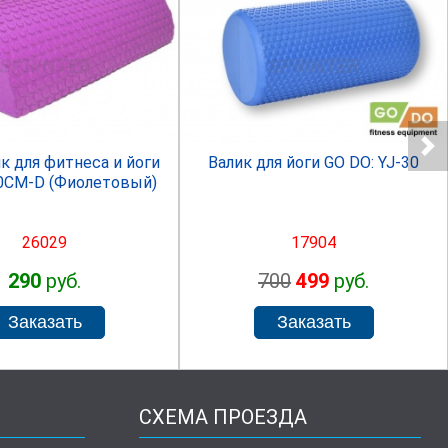
SPRINTER
SPRINTER
к для фитнеса и йоги
Валик для йоги GO DO: YJ-30
30СМ-D (Фиолетовый)
26029
17904
290
руб.
700
499
руб.
СХЕМА ПРОЕЗДА