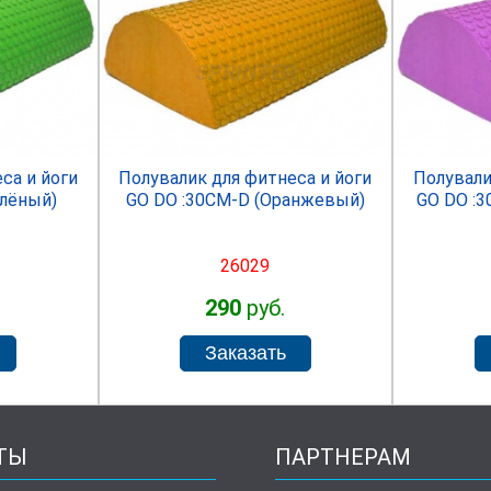
R
SPRINTER
са и йоги
Полувалик для фитнеса и йоги
Полували
елёный)
GO DO :30СМ-D (Оранжевый)
GO DO :
26029
290
руб.
ТЫ
ПАРТНЕРАМ