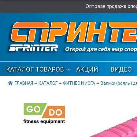
Оптовая продажа спор
КАТАЛОГ ТОВАРОВ
АКЦИИ
ВИДЕО
ГЛАВНАЯ
➠
КАТАЛОГ
➠
ФИТНЕС И ЙОГА
➠
Валики (роллы) д